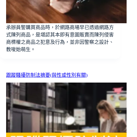
承辦員警購買商品時，於網路商場早已透過網路方
式陳列商品，是堪認其本即有意圖販賣而陳列侵害
商標權之商品之犯意及行為，並非因警察之設計、
教唆始萌生。
跟蹤騷擾防制法摘要(與性或性別有關)