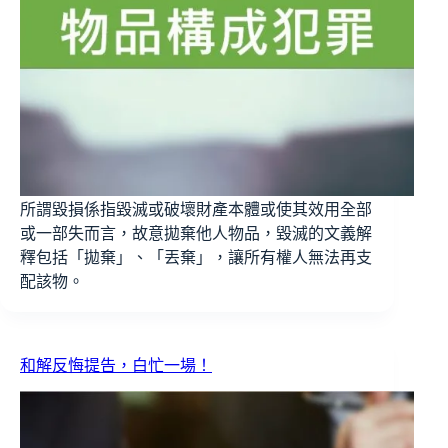
所謂毀損係指毀滅或破壞財產本體或使其效用全部
或一部失而言，故意拋棄他人物品，毀滅的文義解
釋包括「拋棄」、「丟棄」，讓所有權人無法再支
配該物。
和解反悔提告，白忙一場！