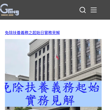
跳
至
主
要
內
容
免除扶養義務之起始日實務見解