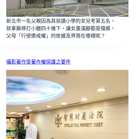
新北市一名父親因為其就讀小學的女兒考第五名，
就拿藤條打小腿四十幾下，讓女童滿腳都是傷痕，
父母「行使懲戒權」的依據及界限在哪裡呢？
攝影著作受著作權保護之要件