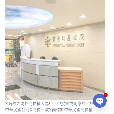
X商標之境外商標權人為甲，甲授權或同意於乙於
1
中華民國註冊X商標，故X商標於中華民國商標權
人為乙。若丙於境外購入X商標之商品後輸入中華
O
民國，乙是否可主張丙侵害其X商標之商標權？