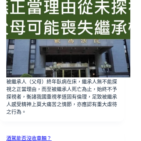
被繼承人（父母）終年臥病在床，繼承人無不能探
視之正當理由，而至被繼承人死亡為止，始終不予
探視者，衡諸我國重視孝道固有倫理，足致被繼承
人感受精神上莫大痛苦之情節，亦應認有重大虐待
之行為。
酒駕能否沒收車輛？