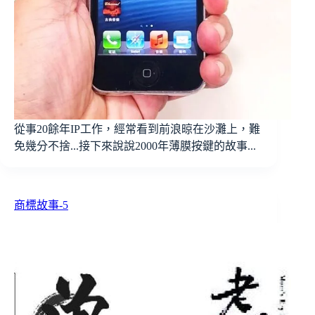
從事20餘年IP工作，經常看到前浪晾在沙灘上，難
免幾分不捨...接下來說說2000年薄膜按鍵的故事...
商標故事-5