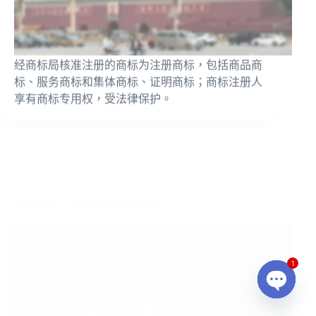
经商标局核准注册的商标为注册商标，包括商品商
标、服务商标和集体商标、证明商标；商标注册人
享有商标专用权，受法律保护。
商號繼承人務必另辦繼承商標
1
O