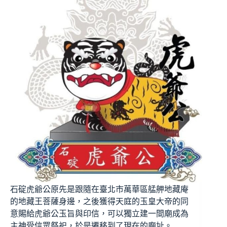
石碇虎爺公原先是跟隨在臺北市萬華區艋舺地藏庵
的地藏王菩薩身邊，之後獲得天庭的玉皇大帝的同
意賜給虎爺公玉旨與印信，可以獨立建一間廟成為
主神受信眾祭祀，於是遷移到了現在的廟址。