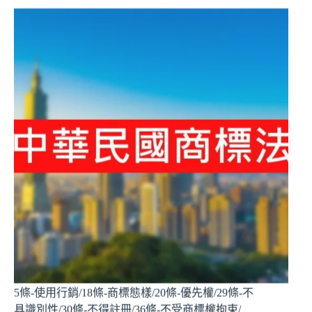
5條-使用行銷/18條-商標態樣/20條-優先權/29條-不
具識別性/30條-不得註冊/36條-不受商標權拘束/