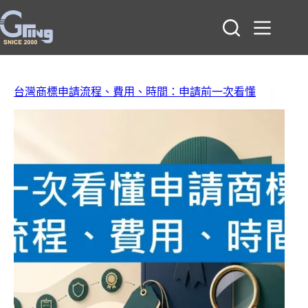
跳
至
主
要
內
容
台灣商標申請流程、費用、時間：申請前一次看懂