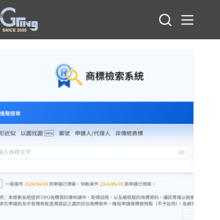
跳
至
主
要
內
容