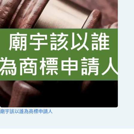
廟宇該以誰為商標申請人