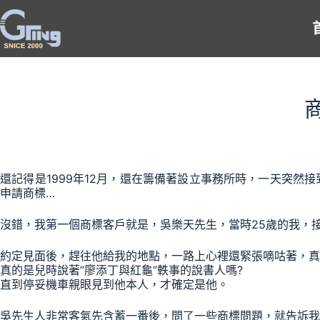
跳
至
主
要
內
容
還記得是1999年12月，還在籌備著設立事務所時，一天突然
申請商標…
沒錯，我第一個商標客戶就是，吳樂天先生，當時25歲的我，
約定見面後，趕往他給我的地點，一路上心裡還緊張嘀咕著，真
真的是兒時說著”廖添丁與紅龜”軼事的說書人嗎?
直到停妥機車親眼見到他本人，才確定是他。
吳先生人非常客氣先含蓄一番後，問了一些商標問題，就告訴我