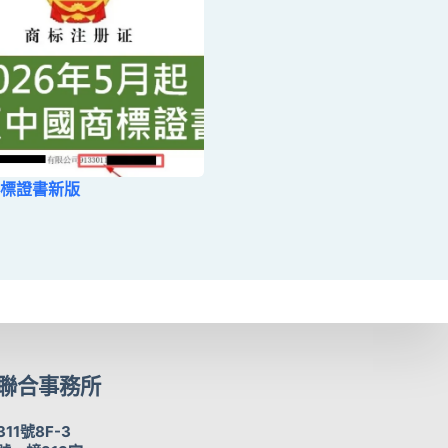
標證書新版
聯合事務所
1號8F-3