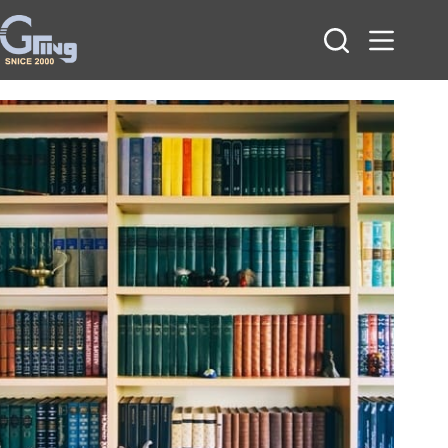
跳
至
主
要
內
容