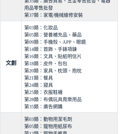
第35類：廣告貿易、五金零售批發、電器
用品零售批發
第37類：家電/機械維修安裝
第03類：化妝品
第05類：營養補充品、藥品
第09類：手機殼、APP、眼鏡
第14類：首飾、手錶項鍊
第16類：文具、貼紙明信片
文創
第18類：皮件、包包
第20類：家具、枕頭、抱枕
第21類：餐具
第24類：寢具
第25類：衣服鞋襪
第28類：布偶玩具育樂用品
第35類：廣告網購
第03類：動物用潔毛劑
第05類：寵物用紙尿布
第12類：寵物手推車