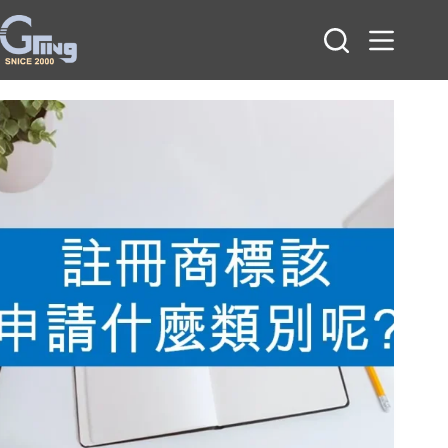
跳
至
主
要
內
容