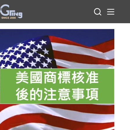
跳
至
主
要
內
容