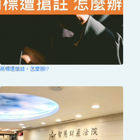
商標遭搶註，怎麼辦!?