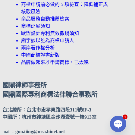
商標申請前必做的 5 項檢查：降低補正與
核駁風險
商品服務自動推薦檢索
商標延展須知
歐盟設計專利無效撤銷須知
廟宇該以誰為商標申請人
兩岸著作權分析
中國商標證書新版
品牌做起來才申請商標，已太晚
國鼎律師事務所
國鼎國際專利商標法律聯合事務所
台北總所：台北市忠孝東路四段311號8F-3
中國所：杭州市錢塘區金沙湖壹號一幢913室
1
mail：
guo.tiing@msa.hinet.net